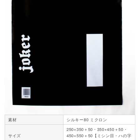
素材
シルキー80 ミクロン
250×350＋50・350×450＋50・
サイズ
450×550＋50【ミシン目・ハの字