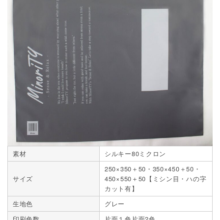
素材
シルキー80ミクロン
250×350＋50・350×450＋50・
サイズ
450×550＋50【ミシン目・ハの字
カット有】
生地色
グレー
印刷色数
片面１色片面2色