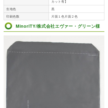
カット有】
生地色
黒
印刷色数
片面１色片面２色
MinoriTY/株式会社エヴァー・グリーン様