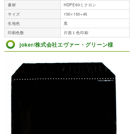
素材
HDPE60ミクロン
サイズ
150×150+45
生地色
黒
印刷色数
片面１色印刷
joker/株式会社エヴァー・グリーン様