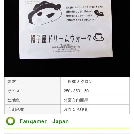
素材
二層80ミクロン
サイズ
250×350＋50
生地色
外面白内面黒
印刷色数
片面１色印刷
Fangamer Japan