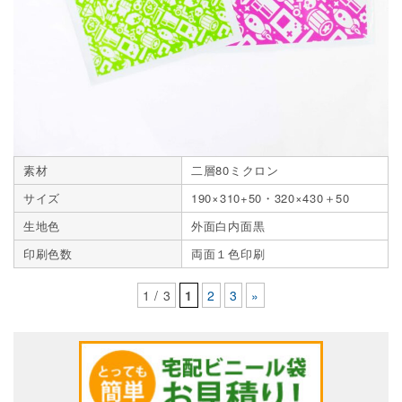
素材
二層80ミクロン
サイズ
190×310+50・320×430＋50
生地色
外面白内面黒
印刷色数
両面１色印刷
1 / 3
1
2
3
»